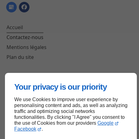
Accueil
Contactez-nous
Mentions légales
Plan du site
Haut de page
Your privacy is our priority
We use Cookies to improve user experience by
personalising content and ads, as well as analyzing
traffic and optimizing social networks
functionalities. By clicking "I Agree" you consent to
the use of Cookies from our providers
Google
Facebook
.