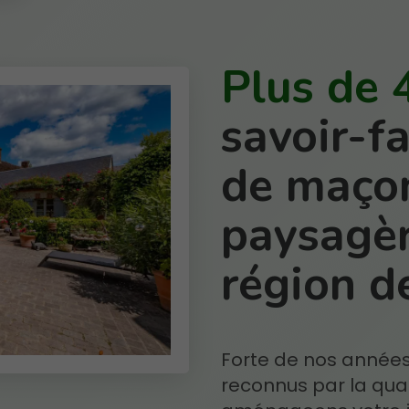
Plus de 
savoir-f
de maço
paysagèr
région de
Forte de nos année
reconnus par la qual