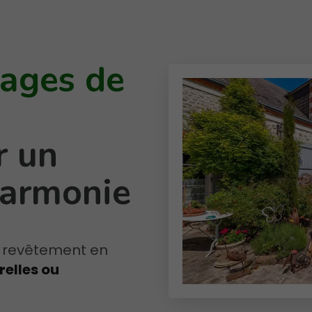
rages de
r un
harmonie
 revêtement en
relles ou
.