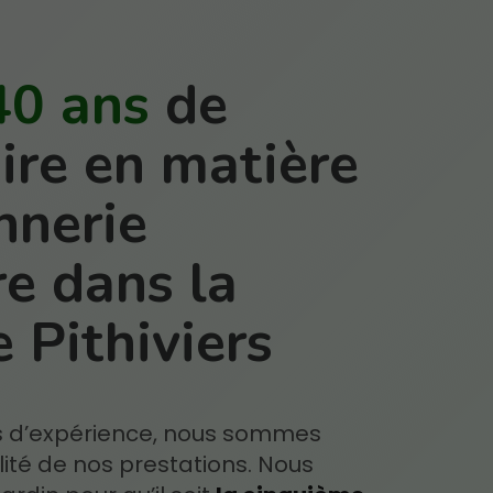
40 ans
de
aire en matière
nnerie
e dans la
 Pithiviers
s d’expérience, nous sommes
ité de nos prestations. Nous