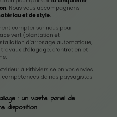
din pour qu’il soit
la cinquième
son
. Nous vous accompagnons
atériau et de style
.
ent compter sur nous pour
ace vert (plantation et
tallation d’arrosage automatique,
s travaux
d’élagage
, d
’
entretien
et
ne.
térieur à Pithiviers selon vos envies
x compétences de nos paysagistes.
allage : un vaste panel de
e disposition