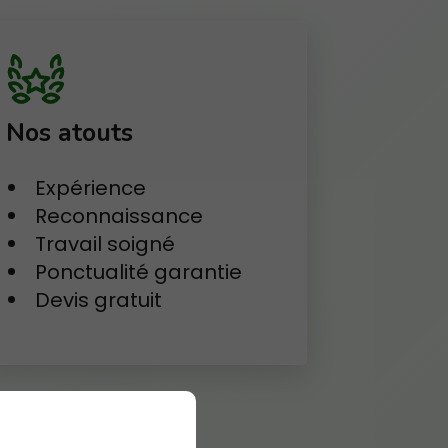
Nos atouts
Expérience
Reconnaissance
Travail soigné
Ponctualité garantie
Devis gratuit