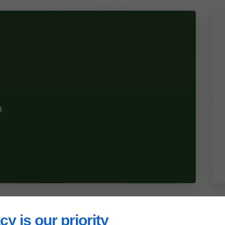
n
cy is our priority