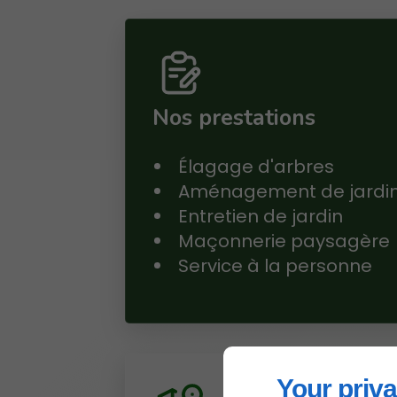
Nos prestations
Élagage d'arbres
Aménagement de jardi
Entretien de jardin
Maçonnerie paysagère
Service à la personne
Your priva