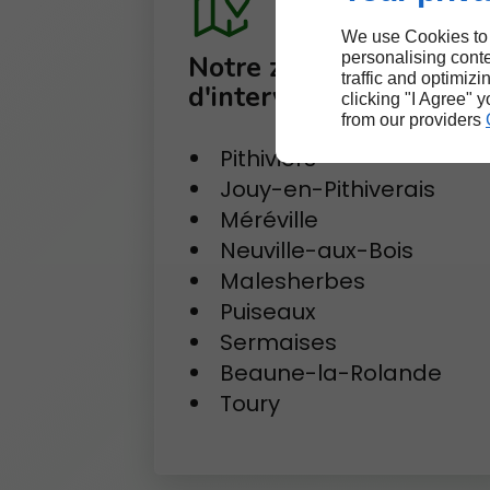
We use Cookies to
personalising conte
Notre zone
traffic and optimizi
d'intervention
clicking "I Agree" 
from our providers
Pithiviers
Jouy-en-Pithiverais
Méréville
Neuville-aux-Bois
Malesherbes
Puiseaux
Sermaises
Beaune-la-Rolande
Toury